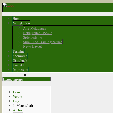
Home
Neuigkeiten
Alle Meldungen
Neuigkeiten HSV62
Spielberichte
Spiel- und Trainingsbetrieb
News Layout
Termine
Sponsoren
Gästebuch
Kontakt
Impressum
Hauptmenü
Home
Verein
Lage
1. Mannschaft
Archiv