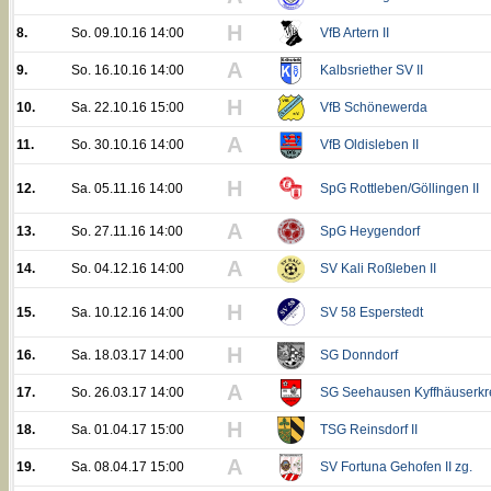
H
8.
So. 09.10.16 14:00
VfB Artern II
A
9.
So. 16.10.16 14:00
Kalbsriether SV II
H
10.
Sa. 22.10.16 15:00
VfB Schönewerda
A
11.
So. 30.10.16 14:00
VfB Oldisleben II
H
12.
Sa. 05.11.16 14:00
SpG Rottleben/Göllingen II
A
13.
So. 27.11.16 14:00
SpG Heygendorf
A
14.
So. 04.12.16 14:00
SV Kali Roßleben II
H
15.
Sa. 10.12.16 14:00
SV 58 Esperstedt
H
16.
Sa. 18.03.17 14:00
SG Donndorf
A
17.
So. 26.03.17 14:00
SG Seehausen Kyffhäuserkr
H
18.
Sa. 01.04.17 15:00
TSG Reinsdorf II
A
19.
Sa. 08.04.17 15:00
SV Fortuna Gehofen II zg.