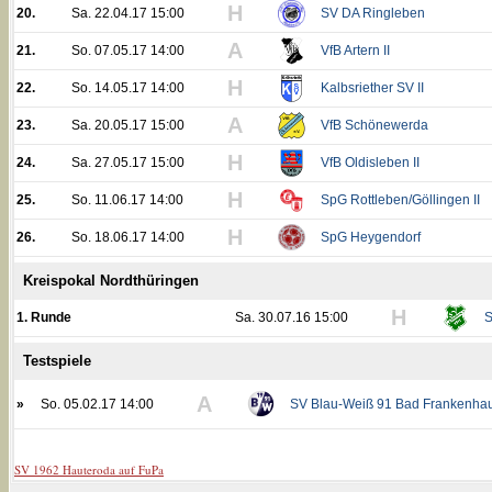
H
20.
Sa. 22.04.17 15:00
SV DA Ringleben
A
21.
So. 07.05.17 14:00
VfB Artern II
H
22.
So. 14.05.17 14:00
Kalbsriether SV II
A
23.
Sa. 20.05.17 15:00
VfB Schönewerda
H
24.
Sa. 27.05.17 15:00
VfB Oldisleben II
H
25.
So. 11.06.17 14:00
SpG Rottleben/Göllingen II
H
26.
So. 18.06.17 14:00
SpG Heygendorf
Kreispokal Nordthüringen
H
1. Runde
Sa. 30.07.16 15:00
S
Testspiele
A
»
So. 05.02.17 14:00
SV Blau-Weiß 91 Bad Frankenhau
SV 1962 Hauteroda auf FuPa