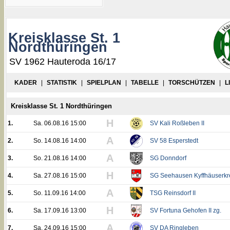
Kreisklasse St. 1
Nordthüringen
SV 1962 Hauteroda 16/17
KADER
|
STATISTIK
|
SPIELPLAN
|
TABELLE
|
TORSCHÜTZEN
|
L
Kreisklasse St. 1 Nordthüringen
H
1.
Sa. 06.08.16 15:00
SV Kali Roßleben II
A
2.
So. 14.08.16 14:00
SV 58 Esperstedt
A
3.
So. 21.08.16 14:00
SG Donndorf
H
4.
Sa. 27.08.16 15:00
SG Seehausen Kyffhäuserkr
A
5.
So. 11.09.16 14:00
TSG Reinsdorf II
H
6.
Sa. 17.09.16 13:00
SV Fortuna Gehofen II zg.
A
7.
Sa. 24.09.16 15:00
SV DA Ringleben