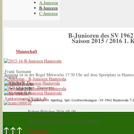
A-Junioren
B-Junioren
C-Junioren
B-Junioren des SV 196
Saison 2015 / 2016 1. K
Mannschaft
Frank Seemann
Training ist in der Regel Mittwochs 17:30 Uhr auf dem Sportplatz in Hauter
Trainer
Marktstraße 25
Terminübersicht
06578 Oldisleben, Thüringen
Mai 2016
o162 / 4888348
Keine Termine
frankseemann7@gmx.de
B-Junioren 19. Spieltag: SpG Großwechsungen - SV 1962 Hauteroda 7:
Robert Böttcher
2016-05-09
Das Spiel in den ersten 15min verschenkt!!
↑↑↑
Weiterlesen...