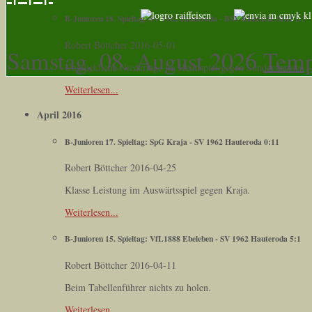
B-Junioren 18. Spieltag: SV 1962 Hauteroda - BSV Eintracht SDH 1:3
Robert Böttcher
2016-05-01
Samstag, 08. August 2026
Temp
Unglückliche Niederlage im Heimspiel gegen Sondershausen
Weiterlesen...
April 2016
B-Junioren 17. Spieltag: SpG Kraja - SV 1962 Hauteroda 0:11
Robert Böttcher
2016-04-25
Klasse Leistung im Auswärtsspiel gegen Kraja.
Weiterlesen...
B-Junioren 15. Spieltag: VfL1888 Ebeleben - SV 1962 Hauteroda 5:1
Robert Böttcher
2016-04-11
Beim Tabellenführer nichts zu holen.
Weiterlesen...